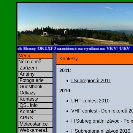
ránkách Honzy OK1XFJ zaměřené na vysílání na VKV/ UKV
Menu:
Kontesty:
Něco o mě
Zařízení
2011:
Antény
Fotogalerie
I Subregionál 2011
Guestbook
2010:
Odkazy
Kontesty
UHF contest 2010
QSL info
VHF contest - Den rekordů 2
Kontakt
APRS
I
II Subregionální závod - Pol
Meteostanice
Webkamera1
II Subregionální závod 2010