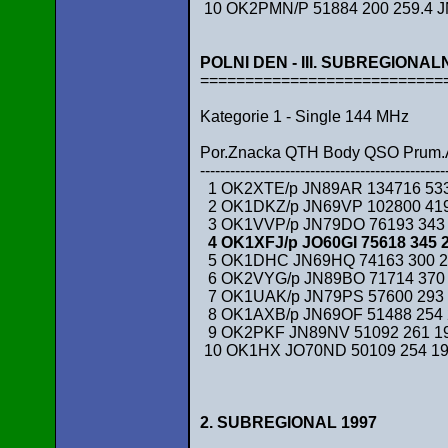
10 OK2PMN/P 51884 200 259.4 J
POLNI DEN - III. SUBREGIONAL
===========================
Kategorie 1 - Single 144 MHz
Por.Znacka QTH Body QSO Prum
-------------------------------------------------
1 OK2XTE/p JN89AR 134716 533 
2 OK1DKZ/p JN69VP 102800 419 
3 OK1VVP/p JN79DO 76193 343 
4 OK1XFJ/p JO60GI 75618 345 2
5 OK1DHC JN69HQ 74163 300 24
6 OK2VYG/p JN89BO 71714 370 
7 OK1UAK/p JN79PS 57600 293 1
8 OK1AXB/p JN69OF 51488 254 
9 OK2PKF JN89NV 51092 261 195
10 OK1HX JO70ND 50109 254 197
2. SUBREGIONAL 1997