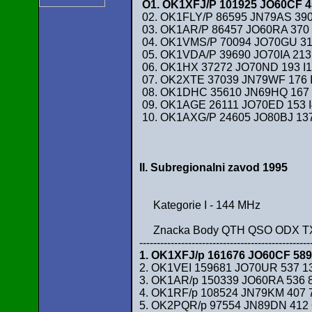
O1. OK1XFJ/P 101925 JO60CF 4
02. OK1FLY/P 86595 JN79AS 390 
03. OK1AR/P 86457 JO60RA 370 
04. OK1VMS/P 70094 JO70GU 3
05. OK1VDA/P 39690 JO70IA 213
06. OK1HX 37272 JO70ND 193 I1
07. OK2XTE 37039 JN79WF 176
08. OK1DHC 35610 JN69HQ 167
09. OK1AGE 26111 JO70ED 153 I
10. OK1AXG/P 24605 JO80BJ 137
II. Subregionalni zavod 1995
Kategorie I - 144 MHz
Znacka Body QTH QSO ODX T
-------------------------------------------------
1. OK1XFJ/p 161676 JO60CF 589
2. OK1VEI 159681 JO70UR 537 13
3. OK1AR/p 150339 JO60RA 536
4. OK1RF/p 108524 JN79KM 407 7
5. OK2PQR/p 97554 JN89DN 41