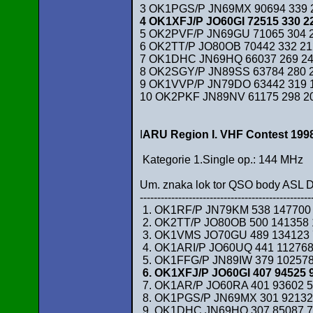
3 OK1PGS/P JN69MX 90694 339 2
4 OK1XFJ/P JO60GI 72515 330 2
5 OK2PVF/P JN69GU 71065 304 2
6 OK2TT/P JO80OB 70442 332 2
7 OK1DHC JN69HQ 66037 269 245
8 OK2SGY/P JN89SS 63784 280 2
9 OK1VVP/P JN79DO 63442 319 
10 OK2PKF JN89NV 61175 298 20
I
ARU Region I. VHF Contest 199
Kategorie 1.Single op.: 144 MHz
Um. znaka lok tor QSO body ASL
-------------------------------------------------
1. OK1RF/P JN79KM 538 147700 
2. OK2TT/P JO80OB 500 141358
3. OK1VMS JO70GU 489 134123 7
4. OK1ARI/P JO60UQ 441 112768
5. OK1FFG/P JN89IW 379 10257
6. OK1XFJ/P JO60GI 407 94525 
7. OK1AR/P JO60RA 401 93602 
8. OK1PGS/P JN69MX 301 92132
9. OK1DHC JN69HQ 307 85087 