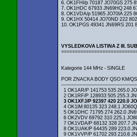
6. OK1FHI/p 70187 JO70GS 275 
7. OK1HDC 67933 JN69HQ 248 67
8. OK1VDA/p 51965 JO70IA 225 80
9. OK1HX 50414 JO70ND 222 802
10. OK1PGS 49341 JN69RS 201 8
VYSLEDKOVA LISTINA Z III. S
===========================
Kategorie 144 MHz - SINGLE
POR ZNACKA BODY QSO KM/QS
-------------------------------------------------
1 OK1AR/P 141753 535 265.0 J
2 OK1RF/P 128933 505 255.3 JN
3 OK1XFJ/P 92397 420 220.0 JO
4 OK1IM 80135 323 248.1 JO60QN
5 OK1DHC 71795 274 262.0 JN6
6 OK2VDV 69792 310 225.1 JO8
7 OK1VDA/P 68132 328 207.7 JN
8 OK1UAK/P 64435 289 223.0 J
9 OK1VVP/P 61702 293 210.6 J