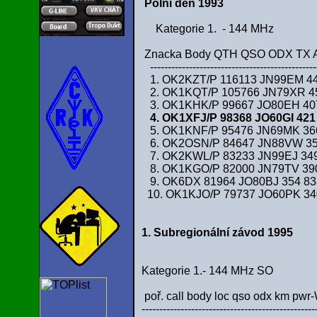
Polní den 1993
Kategorie 1. - 144 MHz
Znacka Body QTH QSO ODX TX 
-----------------------------------------------
1. OK2KZT/P 116113 JN99EM 4
2. OK1KQT/P 105766 JN79XR 45
3. OK1KHK/P 99667 JO80EH 407
4. OK1XFJ/P 98368 JO60GI 421
5. OK1KNF/P 95476 JN69MK 366
6. OK2OSN/P 84647 JN88VW 35
7. OK2KWL/P 83233 JN99EJ 34
8. OK1KGO/P 82000 JN79TV 39
9. OK6DX 81964 JO80BJ 354 8
10. OK1KJO/P 79737 JO60PK 34
1. Subregionální závod 1995
Kategorie 1.- 144 MHz SO
poř. call body loc qso odx km pwr-
-------------------------------------------------