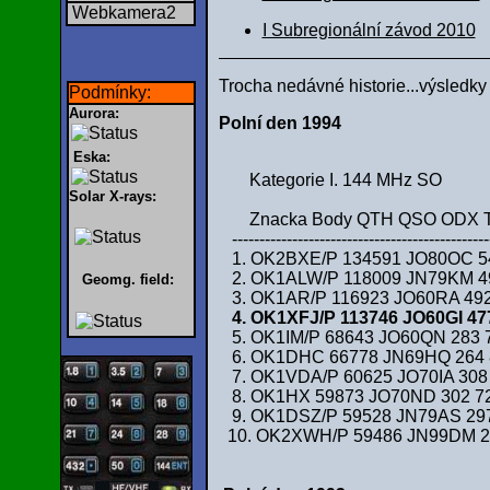
Webkamera2
I Subregionální závod 2010
Trocha nedávné historie...výsledk
Podmínky:
Aurora:
Polní den 1994
Eska:
Kategorie I. 144 MHz SO
Solar X-rays:
Znacka Body QTH QSO ODX 
-----------------------------------------------
1. OK2BXE/P 134591 JO80OC 545
2. OK1ALW/P 118009 JN79KM 49
Geomg. field:
3. OK1AR/P 116923 JO60RA 49
4. OK1XFJ/P 113746 JO60GI 477
5. OK1IM/P 68643 JO60QN 283
6. OK1DHC 66778 JN69HQ 264
7. OK1VDA/P 60625 JO70IA 308 
8. OK1HX 59873 JO70ND 302 72
9. OK1DSZ/P 59528 JN79AS 297 
10. OK2XWH/P 59486 JN99DM 29