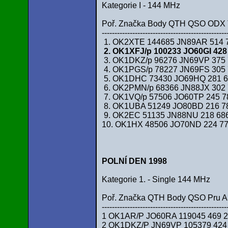
Kategorie I - 144 MHz
Poř. Značka Body QTH QSO ODX
-------------------------------------------------
1. OK2XTE 144685 JN89AR 514 
2. OK1XFJ/p 100233 JO60GI 428
3. OK1DKZ/p 96276 JN69VP 375 
4. OK1PGS/p 78227 JN69FS 305
5. OK1DHC 73430 JO69HQ 281 
6. OK2PMN/p 68366 JN88JX 302 7
7. OK1VQ/p 57506 JO60TP 245 7
8. OK1UBA 51249 JO80BD 216 78
9. OK2EC 51135 JN88NU 218 686
10. OK1HX 48506 JO70ND 224 77
POLNÍ DEN 1998
Kategorie 1. - Single 144 MHz
Poř. Značka QTH Body QSO Pru 
-------------------------------------------------
1 OK1AR/P JO60RA 119045 469 
2 OK1DKZ/P JN69VP 105379 424 