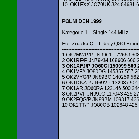
10. OK1FXX JO70UK 324 84681 6
POLNI DEN 1999
Kategorie 1. - Single 144 MHz
Por. Znacka QTH Body QSO Pru
-------------------------------------------------
1 OK2MWR/P JN99CL 172669 608
2 OK1RF/P JN79KM 168606 606 2
3 OK1XFJ/P JO60GI 150099 569 
4 OK1VFA JO80DG 145357 557 26
5 OK2VYG/P JN89BO 140259 562 
6 OK1DKZ/P JN69VP 132937 501 
7 OK1AR JO60RA 122146 500 24
8 OK2PVF JN99JQ 117043 425 27
9 OK2FQG/P JN99BM 109317 436
10 OK2TT/P JO80OB 102648 425 